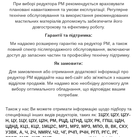
При виборі редуктора РМ рекомендується враховувати
плановані навантаження та умови експлуатації. Регулярне
технічне обслуговування та використання рекомендованих
мастильних матеріалів допоможуть забезпечити його
довгострокову та ефективну роботу.
Гарантії та підтримка:
Ми надаємо розширену гарантію на редуктор РМ, а також
повний спектр післяпродажного обслуговування, включаючи
доступ до запасних частин та професійну технічну підтримку.
Як замовити:
Для замовлення або отримання додаткової інформації про
редуктор РМ відвідайте наш веб-сайт або зв'яжіться з нашим
відділом продажів. Ми надамо всю необхідну допомогу для
вибору оптимального обладнання, що відповідає вашим
потребам.
Також у нас Ви можете отримати інформацію щодо підбору та
специфікації інших видів редукторів, таких як:
1Ц2У, Ц2У, Ц2У-
Н, ЦУ, 1ЦУ, Ц3У, Ц2Н, РМ, РЦД, ЦТНД, ЦЗУ, РК, ГПШ, ЦДН,
ЦДНД, КЦ1, КЦ2, 1МЦ2С, МР1, МР2, МР3, МПО, В, ВК, СКУ,
УЗВК, А, Ч, 2Ч, NMRV, Ч2, ЧГ, РЧП, РЧН, РГП, РГС, РГ,