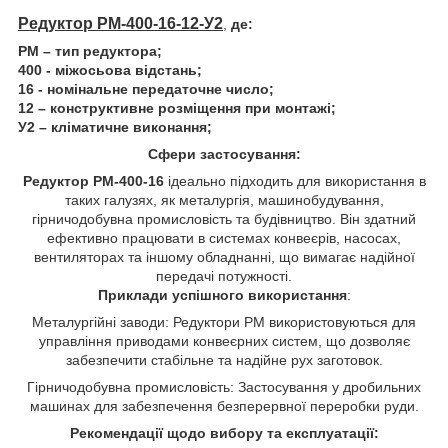
Редуктор РМ-400-16-12-У2
,
де:
РМ – тип редуктора;
400 - міжосьова відстань;
16 - номінальне передаточне число;
12 – конструктивне розміщення при монтажі;
У2 – кліматичне виконання;
Сфери застосування:
Редуктор РМ-400-16
ідеально підходить для використання в
таких галузях, як металургія, машинобудування,
гірничодобувна промисловість та будівництво. Він здатний
ефективно працювати в системах конвеєрів, насосах,
вентиляторах та іншому обладнанні, що вимагає надійної
передачі потужності.
Приклади успішного використання
:
Металургійні заводи: Редуктори РМ використовуються для
управління приводами конвеєрних систем, що дозволяє
забезпечити стабільне та надійне рух заготовок.
Гірничодобувна промисловість: Застосування у дробильних
машинах для забезпечення безперервної переробки руди.
Рекомендації щодо вибору та експлуатації: