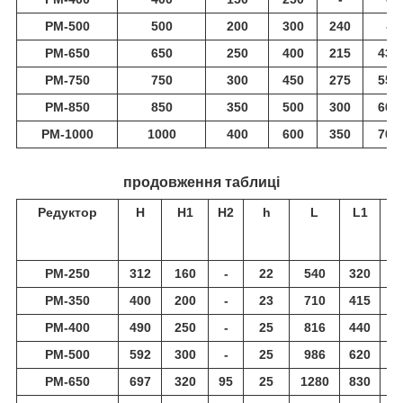
РМ-500
500
200
300
240
-
РМ-650
650
250
400
215
430
РМ-750
750
300
450
275
550
РМ-850
850
350
500
300
600
РМ-1000
1000
400
600
350
700
продовження таблиці
Редуктор
Н
Н1
Н2
h
L
L1
РМ-250
312
160
-
22
540
320
2
РМ-350
400
200
-
23
710
415
2
РМ-400
490
250
-
25
816
440
2
РМ-500
592
300
-
25
986
620
3
РМ-650
697
320
95
25
1280
830
4