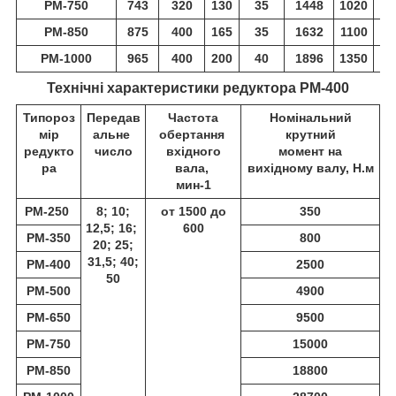
РМ-750
743
320
130
35
1448
1020
4
РМ-850
875
400
165
35
1632
1100
5
РМ-1000
965
400
200
40
1896
1350
5
Технічні характеристики редуктора РМ-400
Типороз
Передав
Частота
Номінальний
мір
альне
обертання
крутний
редукто
число
вхідного
момент на
ра
вала,
вихідному валу, Н.м
мин
-1
РМ-250
8; 10;
от 1500 до
350
12,5; 16;
600
РМ-350
800
20; 25;
31,5; 40;
РМ-400
2500
50
РМ-500
4900
РМ-650
9500
РМ-750
15000
РМ-850
18800