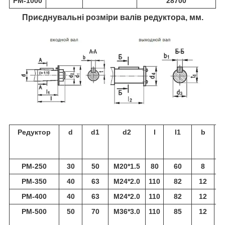
РМ-1000
28700
Приєднувальні розміри валів редуктора, мм.
Редуктор
d
d1
d2
l
l1
b
РМ-250
30
50
M20*1.5
80
60
8
1
РМ-350
40
63
M24*2.0
110
82
12
2
РМ-400
40
63
M24*2.0
110
82
12
2
РМ-500
50
70
M36*3.0
110
85
12
2