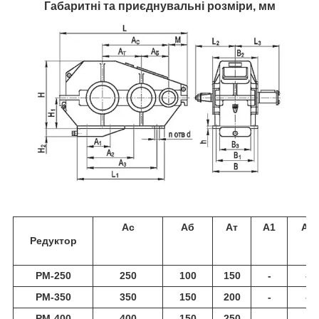
Габаритні та приєднувальні розміри, мм
Aс
Аб
Ат
А1
А2
Редуктор
РМ-250
250
100
150
-
-
РМ-350
350
150
200
-
-
РМ-400
400
150
250
-
-