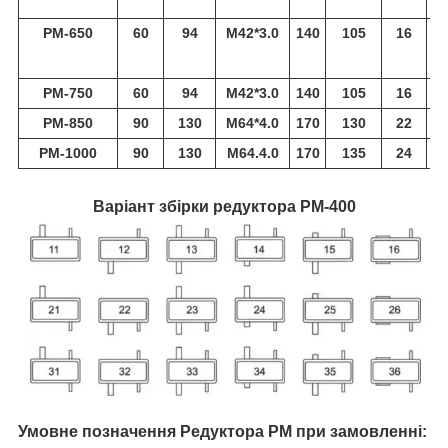
РМ-650
60
94
M42*3.0
140
105
16
3
РМ-750
60
94
M42*3.0
140
105
16
3
РМ-850
90
130
M64*4.0
170
130
22
4
РМ-1000
90
130
M64.4.0
170
135
24
Варіант збірки редуктора РМ-400
Умовне позначення Редуктора РМ
при замовленні: