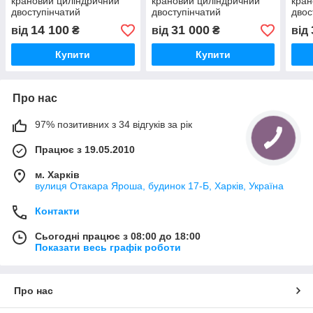
крановий циліндричний
крановий циліндричний
кран
двоступінчатий
двоступінчатий
двос
14 100
31 000
від
₴
від
₴
від
Купити
Купити
Про нас
97% позитивних з 34 відгуків за рік
Працює з 19.05.2010
м. Харків
вулиця Отакара Яроша, будинок 17-Б, Харків, Україна
Контакти
Сьогодні працює з 08:00 до 18:00
Показати весь графік роботи
Про нас