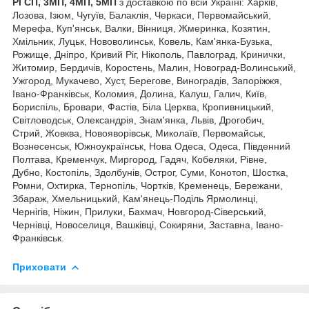
РГСП, 3МП, 4МП, 5МП
з доставкою по всій Україні: Харків,
Лозова, Ізюм, Чугуїв, Балаклія, Черкаси, Первомайський,
Мерефа, Куп'янськ, Валки, Вінниця, Жмеринка, Козятин,
Хмільник, Луцьк, Нововолинськ, Ковель, Кам'янка-Бузька,
Рожище, Дніпро, Кривий Ріг, Нікополь, Павлоград, Кринички,
Житомир, Бердичів, Коростень, Малин, Новоград-Волинський,
Ужгород, Мукачево, Хуст, Берегове, Виноградів, Запоріжжя,
Івано-Франківськ, Коломия, Долина, Калуш, Галич, Київ,
Бориспіль, Бровари, Фастів, Біла Церква, Кропивницький,
Світловодськ, Олександрія, Знам'янка, Львів, Дрогобич,
Стрий, Жовква, Новояворівськ, Миколаїв, Первомайськ,
Вознесенськ, Южноукраїнськ, Нова Одеса, Одеса, Південний
Полтава, Кременчук, Миргород, Гадяч, Кобеляки, Рівне,
Дубно, Костопіль, Здолбунів, Острог, Суми, Конотоп, Шостка,
Ромни, Охтирка, Тернопіль, Чортків, Кременець, Бережани,
Збараж, Хмельницький, Кам'янець-Поділь Ярмолинці,
Чернігів, Ніжин, Прилуки, Бахмач, Новгород-Сіверський,
Чернівці, Новоселиця, Вашківці, Сокиряни, Заставна, Івано-
Франківськ.
Приховати