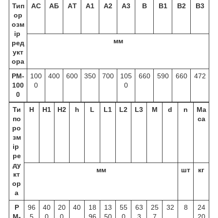
Тип
А
C
А
Б
А
T
А
1
А
2
А
3
В
В
1
В
2
В
3
ор
озм
ір
мм
ред
укт
ора
РМ-
100
400
600
350
700
105
660
590
660
472
100
0
0
0
Ти
Н
Н
1
Н
2
h
L
L
1
L
2
L
3
M
d
n
Ма
по
са
ро
зм
ір
ре
ду
мм
шт
кг
кт
ор
а
Р
96
40
20
40
18
13
55
63
25
32
8
24
М-
5
0
0
96
50
0
3
7
20