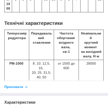
10
00
Технічні характеристики
Типорозмір
Передаваль
Частота
Номінальни
редуктора
ний
обертання
й
ставлення
вхідного
крутний
вала,
момент
хв
-1
на вихідний
валу, Н·м
РМ-1000
8; 10; 12,5;
от 1500 до
28000
16;
600
20; 25; 31,5;
40; 50
Приховати
Характеристики