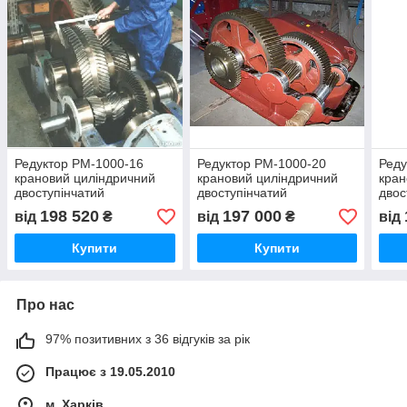
Редуктор РМ-1000-16
Редуктор РМ-1000-20
Реду
крановий циліндричний
крановий циліндричний
кран
двоступінчатий
двоступінчатий
двос
198 520
197 000
від
₴
від
₴
від
Купити
Купити
Про нас
97% позитивних з 36 відгуків за рік
Працює з 19.05.2010
м. Харків