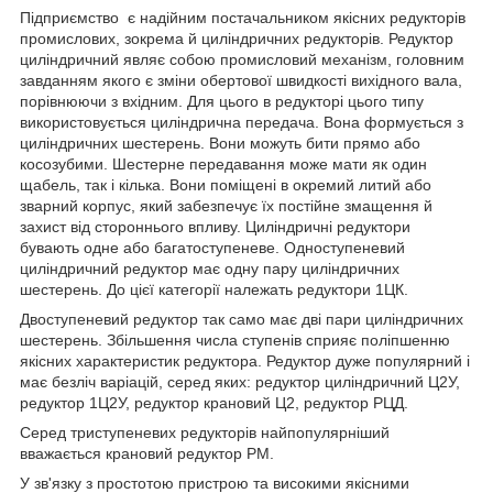
Підприємство є надійним постачальником якісних редукторів
промислових, зокрема й циліндричних редукторів. Редуктор
циліндричний являє собою промисловий механізм, головним
завданням якого є зміни обертової швидкості вихідного вала,
порівнюючи з вхідним. Для цього в редукторі цього типу
використовується циліндрична передача. Вона формується з
циліндричних шестерень. Вони можуть бити прямо або
косозубими. Шестерне передавання може мати як один
щабель, так і кілька. Вони поміщені в окремий литий або
зварний корпус, який забезпечує їх постійне змащення й
захист від стороннього впливу. Циліндричні редуктори
бувають одне або багатоступеневе. Одноступеневий
циліндричний редуктор має одну пару циліндричних
шестерень. До цієї категорії належать редуктори 1ЦК.
Двоступеневий редуктор так само має дві пари циліндричних
шестерень. Збільшення числа ступенів сприяє поліпшенню
якісних характеристик редуктора. Редуктор дуже популярний і
має безліч варіацій, серед яких: редуктор циліндричний Ц2У,
редуктор 1Ц2У, редуктор крановий Ц2, редуктор РЦД.
Серед триступеневих редукторів найпопулярніший
вважається крановий редуктор РМ.
У зв'язку з простотою пристрою та високими якісними