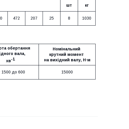
шт
кг
0
472
207
25
8
1030
ота обертання
Номінальний
ідного вала,
крутний момент
-1
на вихідний валу, Н·м
хв
 1500 до 600
15000