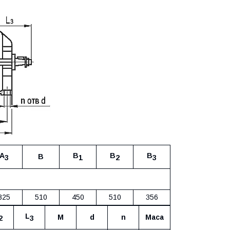
А
В
В
В
В
3
1
2
3
825
510
450
510
356
L
M
d
n
Маса
2
3