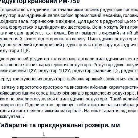
Редуктор крановий РМ-750
ідприємство є надійним постачальником якісних редукторів промис
едуктор циліндричний являє собою промисловий механізм, головни
ихідного вала, порівнюючи з вхідним. Для цього в редукторі цього
она формується з циліндричних шестерень. Вони можуть бити пр
ати як один щабель, так і кілька. Вони поміщені в окремий литий аб
мащення й захист від стороннього впливу. Циліндричні редуктори
дноступеневий циліндричний редуктор має одну пару циліндричних
едуктори 1ЦК.
воступеневий редуктор так само має дві пари циліндричних шесте
оліпшенню якісних характеристик редуктора. Редуктор дуже популяр
иліндричний Ц2У, редуктор 1Ц2У, редуктор крановий Ц2, редукт
еред триступеневих редукторів найпопулярніший вважається кран
 зв'язку з простотою пристрою та високими якісними характеристи
айпоширенішими серед інших різновидів промислових редукторів. В
кого не використовувалися б циліндричні редуктори. Такий велик
онкуренцію. Підприємство пропонує своїм клієнтам тільки найкращі
грегати виготовлені з якісних матеріалів. На них є гарантія від вир
ксплуатації.
Габаритні та приєднувальні розміри, мм