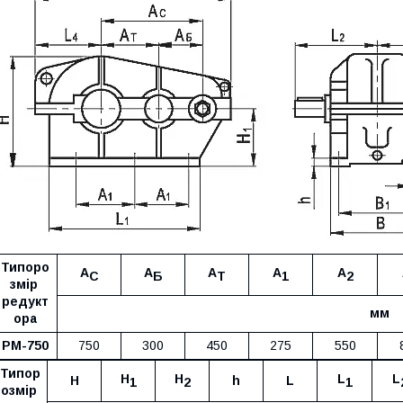
Типоро
А
А
А
А
А
C
Б
T
1
2
змір
редукт
мм
ора
РМ-750
750
300
450
275
550
Типор
Н
Н
L
L
Н
h
L
1
2
1
озмір