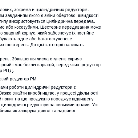
лових, зокрема й циліндричних редукторів.
м завданням якого є зміни обертової швидкості
 типу використовується циліндрична передача.
ямо або косозубими. Шестерне передавання може
о зварний корпус, який забезпечує їх постійне
 бувають одне або багатоступеневе.
 шестерень. До цієї категорії належать
рень. Збільшення числа ступенів сприяє
ний і має безліч варіацій, серед яких: редуктор
ор РЦД.
овий редуктор РМ.
ками роботи циліндричні редуктори є
ажко знайти виробництво, у процесі діяльності
ий попит на цю продукцію породжує підвищену
 циліндричні редуктори за низькими цінами. Усі
обника як запорука довгої та надійної