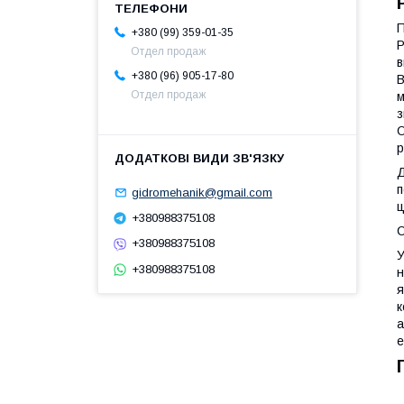
П
+380 (99) 359-01-35
Р
Отдел продаж
в
+380 (96) 905-17-80
В
Отдел продаж
м
з
О
р
Д
п
gidromehanik@gmail.com
ц
+380988375108
С
+380988375108
У
+380988375108
н
я
к
а
е