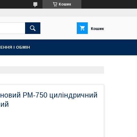
Кошик
Кошик
ЕННЯ І ОБМІН
ановий РМ-750 циліндричний
тий