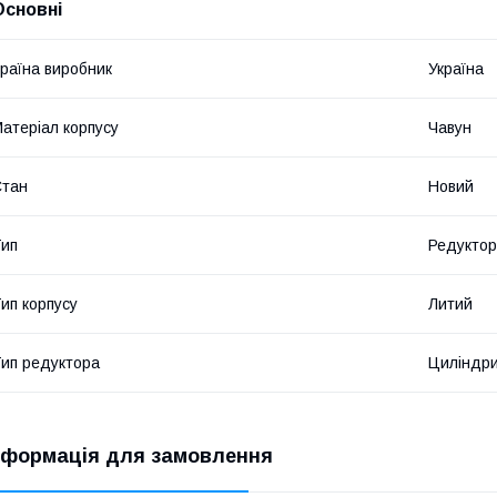
Основні
раїна виробник
Україна
атеріал корпусу
Чавун
Стан
Новий
ип
Редуктор
ип корпусу
Литий
ип редуктора
Циліндр
нформація для замовлення