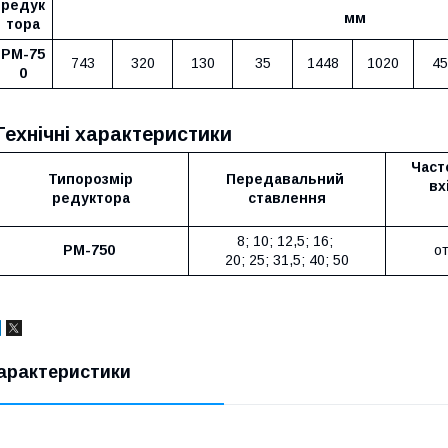
редук
мм
тора
РМ-75
743
320
130
35
1448
1020
45
0
Технічні характеристики
Част
Типорозмір
Передавальний
вх
редуктора
ставлення
8; 10; 12,5; 16;
РМ-750
от
20; 25; 31,5; 40; 50
арактеристики