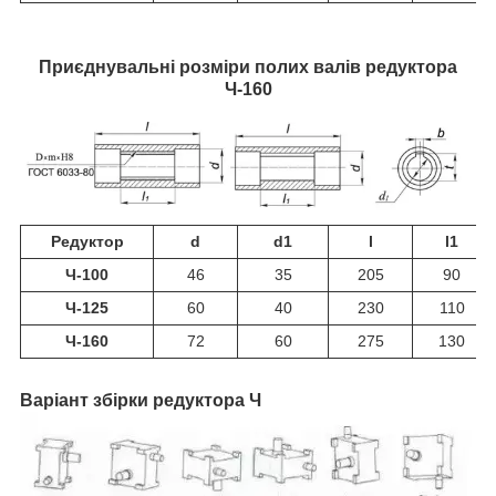
Приєднувальні розміри полих валів редуктора
Ч-160
Редуктор
d
d1
l
l1
Ч-100
46
35
205
90
Ч-125
60
40
230
110
Ч-160
72
60
275
130
Варіант збірки редуктора Ч