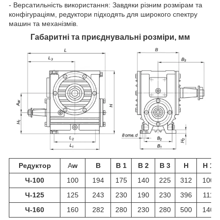
- Версатильність використання: Завдяки різним розмірам та
конфігураціям, редуктори підходять для широкого спектру
машин та механізмів.
Габаритні та приєднувальні розміри, мм
Редуктор
A
w
B
B 1
B 2
B 3
H
H 1
Ч-100
100
194
175
140
225
312
100
Ч-125
125
243
230
190
230
396
111
Ч-160
160
282
280
230
280
500
140