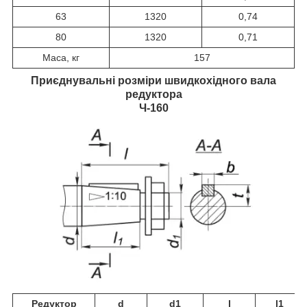
63
1320
0,74
80
1320
0,71
Маса, кг
157
Приєднувальні розміри швидкохідного вала
редуктора
Ч-160
Редуктор
d
d1
l
l1