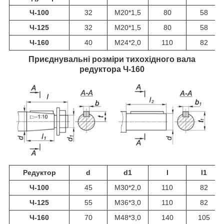
Ч-100
32
M20*1,5
80
58
Ч-125
32
М20*1,5
80
58
Ч-160
40
М24*2,0
110
82
Приєднувальні розміри тихохідного вала
редуктора Ч-160
Редуктор
d
d1
l
l1
Ч-100
45
M30*2,0
110
82
Ч-125
55
М36*3,0
110
82
Ч-160
70
М48*3,0
140
105