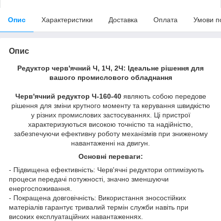
Опис
Характеристики
Доставка
Оплата
Умови п
Опис
Редуктор черв'ячний Ч, 1Ч, 2Ч: Ідеальне рішення для
вашого промислового обладнання
Черв'ячний редуктор Ч-160-40
являють собою передове
рішення для зміни крутного моменту та керування швидкістю
у різних промислових застосуваннях. Ці пристрої
характеризуються високою точністю та надійністю,
забезпечуючи ефективну роботу механізмів при зниженому
навантаженні на двигун.
Основні переваги:
- Підвищена ефективність: Черв'ячні редуктори оптимізують
процеси передачі потужності, значно зменшуючи
енергоспоживання.
- Покращена довговічність: Використання зносостійких
матеріалів гарантує тривалий термін служби навіть при
високих експлуатаційних навантаженнях.