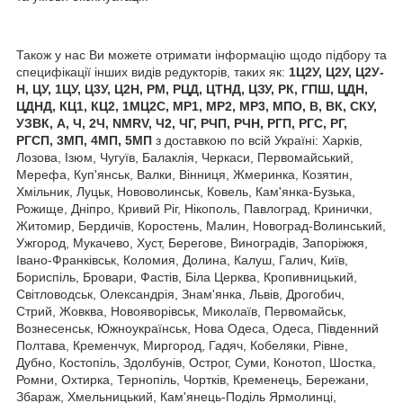
Також у нас Ви можете отримати інформацію щодо підбору та
специфікації інших видів редукторів, таких як:
1Ц2У, Ц2У, Ц2У-
Н, ЦУ, 1ЦУ, Ц3У, Ц2Н, РМ, РЦД, ЦТНД, ЦЗУ, РК, ГПШ, ЦДН,
ЦДНД, КЦ1, КЦ2, 1МЦ2С, МР1, МР2, МР3, МПО, В, ВК, СКУ,
УЗВК, А, Ч, 2Ч, NMRV, Ч2, ЧГ, РЧП, РЧН, РГП, РГС, РГ,
РГСП, 3МП, 4МП, 5МП
з доставкою по всій Україні: Харків,
Лозова, Ізюм, Чугуїв, Балаклія, Черкаси, Первомайський,
Мерефа, Куп'янськ, Валки, Вінниця, Жмеринка, Козятин,
Хмільник, Луцьк, Нововолинськ, Ковель, Кам'янка-Бузька,
Рожище, Дніпро, Кривий Ріг, Нікополь, Павлоград, Кринички,
Житомир, Бердичів, Коростень, Малин, Новоград-Волинський,
Ужгород, Мукачево, Хуст, Берегове, Виноградів, Запоріжжя,
Івано-Франківськ, Коломия, Долина, Калуш, Галич, Київ,
Бориспіль, Бровари, Фастів, Біла Церква, Кропивницький,
Світловодськ, Олександрія, Знам'янка, Львів, Дрогобич,
Стрий, Жовква, Новояворівськ, Миколаїв, Первомайськ,
Вознесенськ, Южноукраїнськ, Нова Одеса, Одеса, Південний
Полтава, Кременчук, Миргород, Гадяч, Кобеляки, Рівне,
Дубно, Костопіль, Здолбунів, Острог, Суми, Конотоп, Шостка,
Ромни, Охтирка, Тернопіль, Чортків, Кременець, Бережани,
Збараж, Хмельницький, Кам'янець-Поділь Ярмолинці,