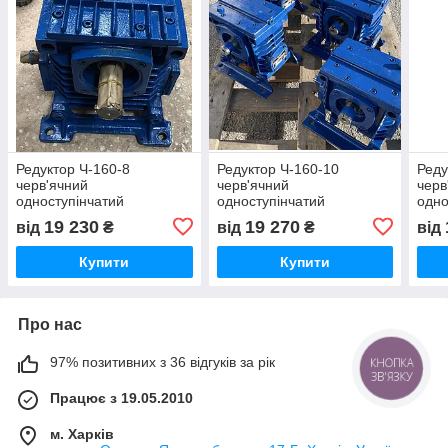
Редуктор Ч-160-8
Редуктор Ч-160-10
Реду
черв'ячний
черв'ячний
черв
одноступінчатий
одноступінчатий
одно
19 230
19 270
від
₴
від
₴
від
Купити
Купити
Про нас
97% позитивних з 36 відгуків за рік
КНОПКА
ЗВ'ЯЗКУ
Працює з 19.05.2010
м. Харків