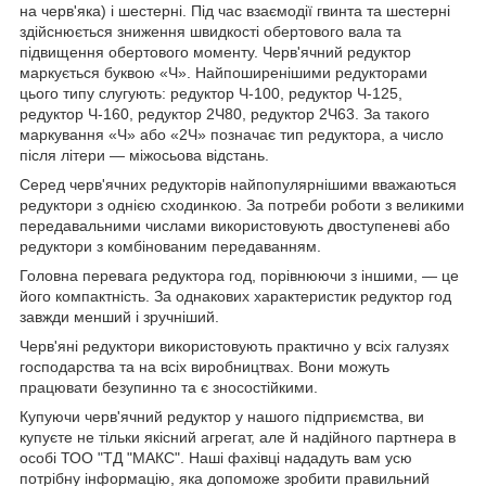
на черв'яка) і шестерні. Під час взаємодії гвинта та шестерні
здійснюється зниження швидкості обертового вала та
підвищення обертового моменту. Черв'ячний редуктор
маркується буквою «Ч». Найпоширенішими редукторами
цього типу слугують: редуктор Ч-100, редуктор Ч-125,
редуктор Ч-160, редуктор 2Ч80, редуктор 2Ч63. За такого
маркування «Ч» або «2Ч» позначає тип редуктора, а число
після літери — міжосьова відстань.
Серед черв'ячних редукторів найпопулярнішими вважаються
редуктори з однією сходинкою. За потреби роботи з великими
передавальними числами використовують двоступеневі або
редуктори з комбінованим передаванням.
Головна перевага редуктора год, порівнюючи з іншими, — це
його компактність. За однакових характеристик редуктор год
завжди менший і зручніший.
Черв'яні редуктори використовують практично у всіх галузях
господарства та на всіх виробництвах. Вони можуть
працювати безупинно та є зносостійкими.
Купуючи черв'ячний редуктор у нашого підприємства, ви
купуєте не тільки якісний агрегат, але й надійного партнера в
особі ТОО "ТД "МАКС". Наші фахівці нададуть вам усю
потрібну інформацію, яка допоможе зробити правильний