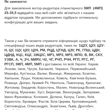
Як замовити:
Для замовлення мотор-редуктора планетарного
3МП (4МП)
25-35,5
відвідайте наш веб-сайт або зв'яжіться з нашим
відділом продажів. Ми допоможемо підібрати оптимальну
конфігурацію для ваших завдань.
Також у нас Ви можете отримати інформацію щодо підбору та
специфікації інших видів редукторів, таких як:
1Ц2У, Ц2У, Ц2У-
Н, ЦУ, 1ЦУ, Ц3У, Ц2Н, РМ, РЦД, ЦТНД, ЦЗУ, РК, ГПШ, ЦДН,
ЦДНД, КЦ1, КЦ2, 1МЦ2С, МР1, МР2, МР3, МПО, В, ВК, СКУ,
УЗВК, А, Ч, 2Ч, NMRV, Ч2, ЧГ, РЧП, РЧН, РГП, РГС, РГ,
РГСП, 3МП, 4МП, 5МП
з доставкою по всій Україні: Харків,
Лозова, Ізюм, Чугуїв, Балаклія, Черкаси, Первомайський,
Мерефа, Куп'янськ, Валки, Вінниця, Жмеринка, Козятин,
Хмільник, Луцьк, Нововолинськ, Ковель, Кам'янка-Бузька,
Рожище, Дніпро, Кривий Ріг, Нікополь, Павлоград, Кринички,
Житомир, Бердичів, Коростень, Малин, Новоград-Волинський,
Ужгород, Мукачево, Хуст, Берегове, Виноградів, Запоріжжя,
Івано-Франківськ, Коломия, Долина, Калуш, Галич, Київ,
Бориспіль, Бровари, Фастів, Біла Церква, Кропивницький,
Світловодськ, Олександрія, Знам'янка, Львів, Дрогобич,