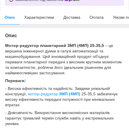
Опис
Характеристики
Доставка
Оплата
Умови п
Опис
Мотор-редуктор планетарний 3МП (4МП) 25-35,5
– це
вершина інженерної думки в галузі автоматизації та
машинобудування. Цей інноваційний продукт об'єднує
переваги планетарної передачі з високим крутним моментом
та компактністю, роблячи його ідеальним рішенням для
найвимогливіших застосування.
Переваги:
- Висока ефективність та надійність: Завдяки унікальній
конструкції,
мотор-редуктор
3МП (4МП
) 25-35,5 забезпечує
високу ефективність передачі потужності при мінімальних
втратах.
- Довговічність: Використання високоякісних матеріалів
гарантує тривалий термін служби навіть у екстремальних
умовах.