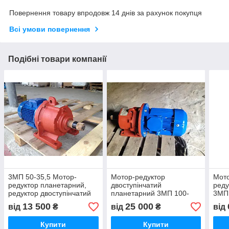
Повернення товару впродовж 14 днів за рахунок покупця
Всі умови повернення
Подібні товари компанії
3МП 50-35,5 Мотор-
Мотор-редуктор
Мот
редуктор планетарний,
двоступінчатий
реду
редуктор двоступінчатий
планетарний 3МП 100-
3МП
4МП 50-35,5 планетарний
35,5, редуктор 4МП 100-
двос
13 500
25 000
від
₴
від
₴
від
35,5 планетарний
4МП 
Купити
Купити