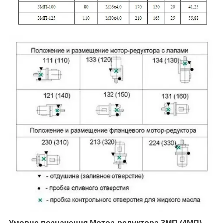
Умовне позначення Мотор-редуктора 3МП
(4МП)