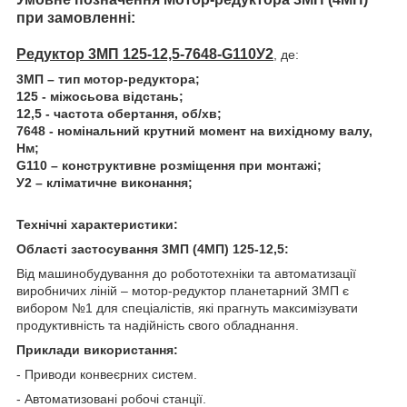
при замовленні:
Редуктор 3МП 125-12,5-7648-G110У2
, де:
3МП – тип мотор-редуктора;
125 - міжосьова відстань;
12,5 - частота обертання, об/хв;
7648 - номінальний крутний момент на вихідному валу,
Нм;
G110 – конструктивне розміщення при монтажі;
У2 – кліматичне виконання;
Технічні характеристики:
Області застосування 3МП (4МП) 125-12,5:
Від машинобудування до робототехніки та автоматизації
виробничих ліній – мотор-редуктор планетарний 3МП є
вибором №1 для спеціалістів, які прагнуть максимізувати
продуктивність та надійність свого обладнання.
Приклади використання:
- Приводи конвеєрних систем.
- Автоматизовані робочі станції.