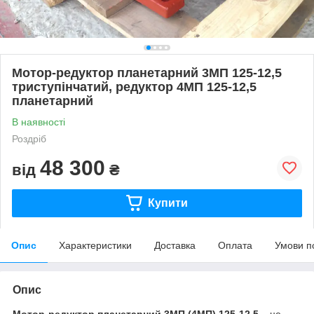
Мотор-редуктор планетарний 3МП 125-12,5
триступінчатий, редуктор 4МП 125-12,5
планетарний
В наявності
Роздріб
48 300
від
₴
Купити
Опис
Характеристики
Доставка
Оплата
Умови п
Опис
Мотор-редуктор планетарний 3МП (4МП) 125-12,5
– це