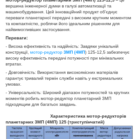
вершина інженерної думки в галузі автоматизації та
машинобудування. Цей інноваційний продукт об'єднує
переваги планетарної передачі з високим крутним моментом
та компактністю, роблячи його ідеальним рішенням для
найвимогливіших застосування.
Переваги:
- Висока ефективність та надійність: Завдяки унікальній
конструкції,
мотор-редуктор
3МП (4МП
) 125-12,5 забезпечує
високу ефективність передачі потужності при мінімальних
втратах.
- Довговічність: Використання високоякісних матеріалів
гарантує тривалий термін служби навіть у екстремальних
умовах.
- Універсальність: Широкий діапазон потужностей та крутних
моментів робить мотор-редуктор планетарний 3МП
підходящим для багатьох завдань.
Характеристика мотор-редукторів
планетарних 3МП (4МП) 125 (триступінчатий)