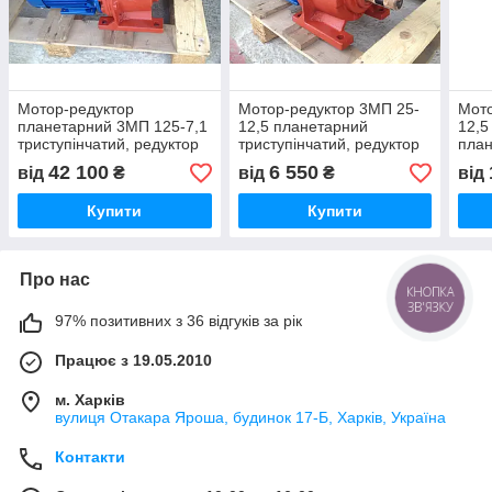
Мотор-редуктор
Мотор-редуктор 3МП 25-
Мото
планетарний 3МП 125-7,1
12,5 планетарний
12,5
триступінчатий, редуктор
триступінчатий, редуктор
план
4МП 125-7,1 планетарний
4МП 25-12,5 планетарний
4МП 
42 100
6 550
від
₴
від
₴
від
Купити
Купити
Про нас
КНОПКА
ЗВ'ЯЗКУ
97% позитивних з 36 відгуків за рік
Працює з 19.05.2010
м. Харків
вулиця Отакара Яроша, будинок 17-Б, Харків, Україна
Контакти