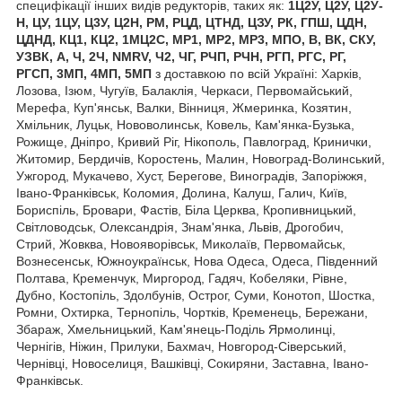
специфікації інших видів редукторів, таких як:
1Ц2У, Ц2У, Ц2У-
Н, ЦУ, 1ЦУ, Ц3У, Ц2Н, РМ, РЦД, ЦТНД, ЦЗУ, РК, ГПШ, ЦДН,
ЦДНД, КЦ1, КЦ2, 1МЦ2С, МР1, МР2, МР3, МПО, В, ВК, СКУ,
УЗВК, А, Ч, 2Ч, NMRV, Ч2, ЧГ, РЧП, РЧН, РГП, РГС, РГ,
РГСП, 3МП, 4МП, 5МП
з доставкою по всій Україні: Харків,
Лозова, Ізюм, Чугуїв, Балаклія, Черкаси, Первомайський,
Мерефа, Куп'янськ, Валки, Вінниця, Жмеринка, Козятин,
Хмільник, Луцьк, Нововолинськ, Ковель, Кам'янка-Бузька,
Рожище, Дніпро, Кривий Ріг, Нікополь, Павлоград, Кринички,
Житомир, Бердичів, Коростень, Малин, Новоград-Волинський,
Ужгород, Мукачево, Хуст, Берегове, Виноградів, Запоріжжя,
Івано-Франківськ, Коломия, Долина, Калуш, Галич, Київ,
Бориспіль, Бровари, Фастів, Біла Церква, Кропивницький,
Світловодськ, Олександрія, Знам'янка, Львів, Дрогобич,
Стрий, Жовква, Новояворівськ, Миколаїв, Первомайськ,
Вознесенськ, Южноукраїнськ, Нова Одеса, Одеса, Південний
Полтава, Кременчук, Миргород, Гадяч, Кобеляки, Рівне,
Дубно, Костопіль, Здолбунів, Острог, Суми, Конотоп, Шостка,
Ромни, Охтирка, Тернопіль, Чортків, Кременець, Бережани,
Збараж, Хмельницький, Кам'янець-Поділь Ярмолинці,
Чернігів, Ніжин, Прилуки, Бахмач, Новгород-Сіверський,
Чернівці, Новоселиця, Вашківці, Сокиряни, Заставна, Івано-
Франківськ.