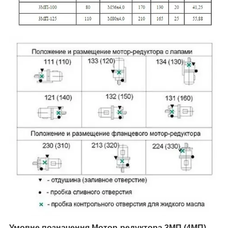
Умовне позначення Мотор-редуктора 3МП
(4МП)