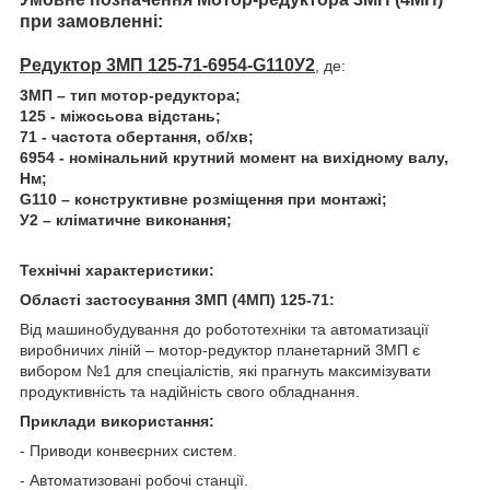
при замовленні:
Редуктор 3МП 125-71-6954-G110У2
, де:
3МП – тип мотор-редуктора;
125 - міжосьова відстань;
71 - частота обертання, об/хв;
6954 - номінальний крутний момент на вихідному валу,
Нм;
G110 – конструктивне розміщення при монтажі;
У2 – кліматичне виконання;
Технічні характеристики:
Області застосування 3МП (4МП) 125-71:
Від машинобудування до робототехніки та автоматизації
виробничих ліній – мотор-редуктор планетарний 3МП є
вибором №1 для спеціалістів, які прагнуть максимізувати
продуктивність та надійність свого обладнання.
Приклади використання:
- Приводи конвеєрних систем.
- Автоматизовані робочі станції.