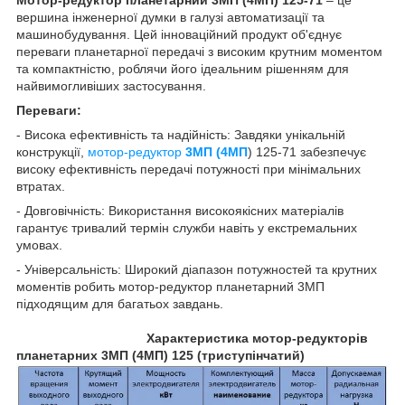
вершина інженерної думки в галузі автоматизації та
машинобудування. Цей інноваційний продукт об'єднує
переваги планетарної передачі з високим крутним моментом
та компактністю, роблячи його ідеальним рішенням для
найвимогливіших застосування.
Переваги:
- Висока ефективність та надійність: Завдяки унікальній
конструкції,
мотор-редуктор
3МП (4МП
) 125-71 забезпечує
високу ефективність передачі потужності при мінімальних
втратах.
- Довговічність: Використання високоякісних матеріалів
гарантує тривалий термін служби навіть у екстремальних
умовах.
- Універсальність: Широкий діапазон потужностей та крутних
моментів робить мотор-редуктор планетарний 3МП
підходящим для багатьох завдань.
Характеристика мотор-редукторів
планетарних 3МП (4МП) 125 (триступінчатий)