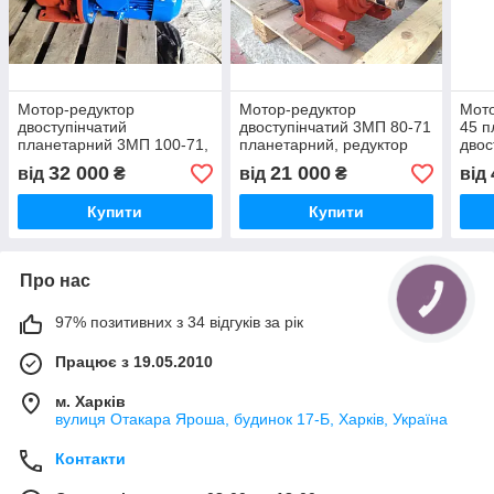
Мотор-редуктор
Мотор-редуктор
Мото
двоступінчатий
двоступінчатий 3МП 80-71
45 п
планетарний 3МП 100-71,
планетарний, редуктор
двос
редуктор 4МП 100-71
4МП 80-71 планетарний
4МП 
32 000
21 000
від
₴
від
₴
від
планетарний
Купити
Купити
Про нас
97% позитивних з 34 відгуків за рік
Працює з 19.05.2010
м. Харків
вулиця Отакара Яроша, будинок 17-Б, Харків, Україна
Контакти