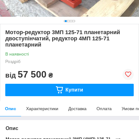
Мотор-редуктор 3МП 125-71 планетарний
двоступінчатий, редуктор 4МП 125-71
планетарний
В наявності
Роздріб
57 500
від
₴
Купити
Опис
Характеристики
Доставка
Оплата
Умови п
Опис
Мотор-редуктор планетарний 3МП (4МП) 125-71
– це