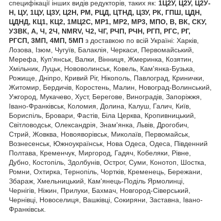
специфікації інших видів редукторів, таких як:
1Ц2У, Ц2У, Ц2У-
Н, ЦУ, 1ЦУ, Ц3У, Ц2Н, РМ, РЦД, ЦТНД, ЦЗУ, РК, ГПШ, ЦДН,
ЦДНД, КЦ1, КЦ2, 1МЦ2С, МР1, МР2, МР3, МПО, В, ВК, СКУ,
УЗВК, А, Ч, 2Ч, NMRV, Ч2, ЧГ, РЧП, РЧН, РГП, РГС, РГ,
РГСП, 3МП, 4МП, 5МП
з доставкою по всій Україні: Харків,
Лозова, Ізюм, Чугуїв, Балаклія, Черкаси, Первомайський,
Мерефа, Куп'янськ, Валки, Вінниця, Жмеринка, Козятин,
Хмільник, Луцьк, Нововолинськ, Ковель, Кам'янка-Бузька,
Рожище, Дніпро, Кривий Ріг, Нікополь, Павлоград, Кринички,
Житомир, Бердичів, Коростень, Малин, Новоград-Волинський,
Ужгород, Мукачево, Хуст, Берегове, Виноградів, Запоріжжя,
Івано-Франківськ, Коломия, Долина, Калуш, Галич, Київ,
Бориспіль, Бровари, Фастів, Біла Церква, Кропивницький,
Світловодськ, Олександрія, Знам'янка, Львів, Дрогобич,
Стрий, Жовква, Новояворівськ, Миколаїв, Первомайськ,
Вознесенськ, Южноукраїнськ, Нова Одеса, Одеса, Південний
Полтава, Кременчук, Миргород, Гадяч, Кобеляки, Рівне,
Дубно, Костопіль, Здолбунів, Острог, Суми, Конотоп, Шостка,
Ромни, Охтирка, Тернопіль, Чортків, Кременець, Бережани,
Збараж, Хмельницький, Кам'янець-Поділь Ярмолинці,
Чернігів, Ніжин, Прилуки, Бахмач, Новгород-Сіверський,
Чернівці, Новоселиця, Вашківці, Сокиряни, Заставна, Івано-
Франківськ.