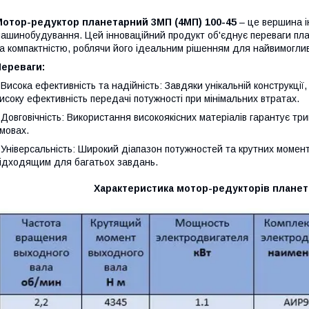
Мотор-редуктор планетарний 3МП (4МП) 100-45
– це вершина ін
ашинобудування. Цей інноваційний продукт об'єднує переваги пла
а компактністю, роблячи його ідеальним рішенням для найвимогли
Переваги:
 Висока ефективність та надійність: Завдяки унікальній конструкції
исоку ефективність передачі потужності при мінімальних втратах.
 Довговічність: Використання високоякісних матеріалів гарантує тр
мовах.
 Універсальність: Широкий діапазон потужностей та крутних моме
ідходящим для багатьох завдань.
Характеристика мотор-редукторів планета