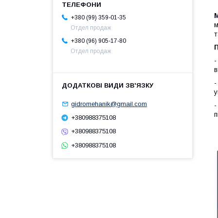
+380 (99) 359-01-35
м
Отдел продаж
т
+380 (96) 905-17-80
Отдел продаж
-
в
-
у
gidromehanik@gmail.com
-
п
+380988375108
+380988375108
+380988375108