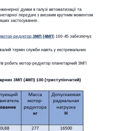
женерної думки в галузі автоматизації та
нетарної передачі з високим крутним моментом
віших застосування.
,
мотор-редуктор
3МП (4МП
) 100-45 забезпечує
ивалий термін служби навіть у екстремальних
нтів робить мотор-редуктор планетарний 3МП
рних 3МП (4МП) 100 (триступінчатий)