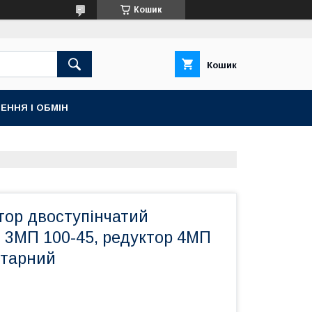
Кошик
Кошик
ЕННЯ І ОБМІН
тор двоступінчатий
 3МП 100-45, редуктор 4МП
етарний