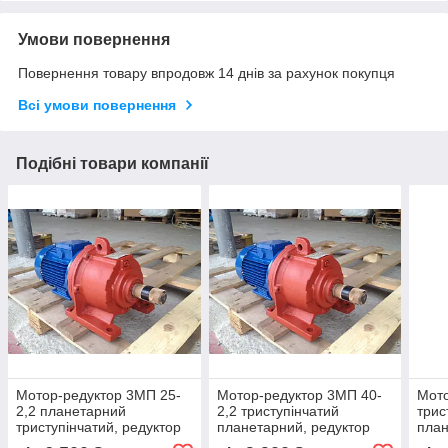
Умови повернення
Повернення товару впродовж 14 днів за рахунок покупця
Всі умови повернення
Подібні товари компанії
Мотор-редуктор 3МП 25-
Мотор-редуктор 3МП 40-
Мото
2,2 планетарний
2,2 триступінчатий
трис
триступінчатий, редуктор
планетарний, редуктор
план
4МП 25-2,2 планетарний
4МП 40-2,2 планетарний
реду