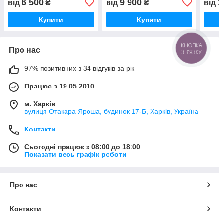
6 500
9 900
від
₴
від
₴
від
пла
Купити
Купити
Про нас
КНОПКА
ЗВ'ЯЗКУ
97% позитивних з 34 відгуків за рік
Працює з 19.05.2010
м. Харків
вулиця Отакара Яроша, будинок 17-Б, Харків, Україна
Контакти
Сьогодні працює з 08:00 до 18:00
Показати весь графік роботи
Про нас
Контакти