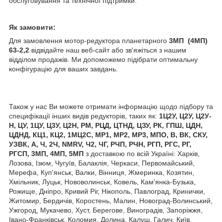
обслуговування та технічної підтримки.
Як замовити:
Для замовлення мотор-редуктора планетарного
3МП (4МП)
63-2,2
відвідайте наш веб-сайт або зв'яжіться з нашим
відділом продажів. Ми допоможемо підібрати оптимальну
конфігурацію для ваших завдань.
Також у нас Ви можете отримати інформацію щодо підбору та
специфікації інших видів редукторів, таких як:
1Ц2У, Ц2У, Ц2У-
Н, ЦУ, 1ЦУ, Ц3У, Ц2Н, РМ, РЦД, ЦТНД, ЦЗУ, РК, ГПШ, ЦДН,
ЦДНД, КЦ1, КЦ2, 1МЦ2С, МР1, МР2, МР3, МПО, В, ВК, СКУ,
УЗВК, А, Ч, 2Ч, NMRV, Ч2, ЧГ, РЧП, РЧН, РГП, РГС, РГ,
РГСП, 3МП, 4МП, 5МП
з доставкою по всій Україні: Харків,
Лозова, Ізюм, Чугуїв, Балаклія, Черкаси, Первомайський,
Мерефа, Куп'янськ, Валки, Вінниця, Жмеринка, Козятин,
Хмільник, Луцьк, Нововолинськ, Ковель, Кам'янка-Бузька,
Рожище, Дніпро, Кривий Ріг, Нікополь, Павлоград, Кринички,
Житомир, Бердичів, Коростень, Малин, Новоград-Волинський,
Ужгород, Мукачево, Хуст, Берегове, Виноградів, Запоріжжя,
Івано-Франківськ, Коломия, Долина, Калуш, Галич, Київ,