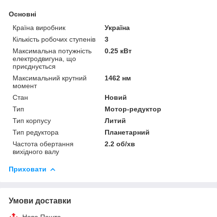
Основні
Країна виробник
Україна
Кількість робочих ступенів
3
Максимальна потужність
0.25 кВт
електродвигуна, що
приєднується
Максимальний крутний
1462 нм
момент
Стан
Новий
Тип
Мотор-редуктор
Тип корпусу
Литий
Тип редуктора
Планетарний
Частота обертання
2.2 об/хв
вихідного валу
Приховати
Умови доставки
Нова Пошта