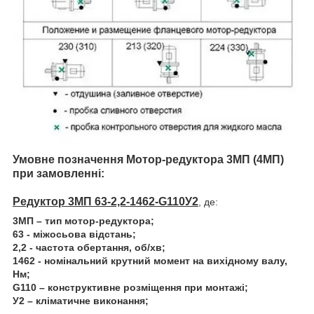
Умовне позначення Мотор-редуктора 3МП
(4МП)
при замовленні:
Редуктор 3МП 63-2,2-1462-G110У2
, де:
3МП – тип мотор-редуктора;
63 - міжосьова відстань;
2,2 - частота обертання, об/хв;
1462 - номінальний крутний момент на вихідному валу,
Нм;
G110 – конструктивне розміщення при монтажі;
У2 – кліматичне виконання;