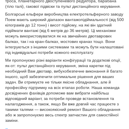
троса, планетарного двоступеневого редуктора, барабана
(тіло талі), гакової підвіски та пульт дистанційного керування.
Болгарські ельфери виробництва електротельферного заводу
Поем мають широкий діапазон вантажопідіймальності (від 500
кілограмів до 12 тонн) і висот підйому, на які він здатний
підіймати вантажі (від 6 метрів до 36 метрів). Ці механізми
можуть використовуватися як на звичайних двотаврових
балках, так і на кран-балках, мостових кранах тощо. Вони
інтегруються з іншими системами та можуть бути налаштовані
під індивідуальні потреби кожного експлуатату.
Ми пропонуємо різні варіанти конфігурації та додаткові опції,
як-от: пульт дистанційного керування, зміна каретки під
необхідний Вам двотавр, вибухобезпечне виконання й багато
іншого, щоб забезпечити оптимальне рішення для ваших
задач. Ви отримуєте не тільки якісне обладнання, але й
професійну підтримку на всіх етапах роботи. Наша команда
досвідчених фахівців допоможе вам вибрати найбільш
відповідний варіант, за потреби проведе встановлення та
налагодження, а також, якщо Ви вже довгий час працюєте з
такими талями — високоякісний ремонт Вашого обладнання
або ж запропонуємо весь спектр запчастин для самостійної
заміни.