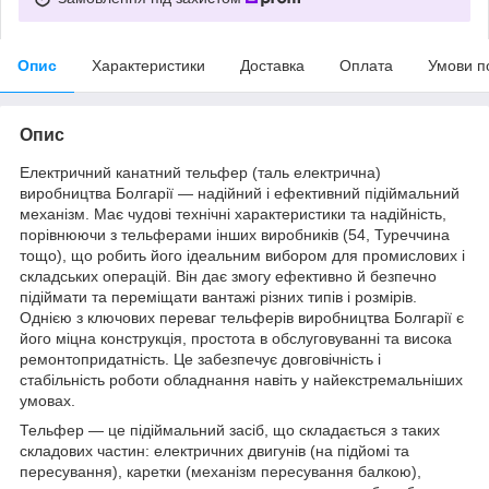
Опис
Характеристики
Доставка
Оплата
Умови п
Опис
Електричний канатний тельфер (таль електрична)
виробництва Болгарії — надійний і ефективний підіймальний
механізм. Має чудові технічні характеристики та надійність,
порівнюючи з тельферами інших виробників (54, Туреччина
тощо), що робить його ідеальним вибором для промислових і
складських операцій. Він дає змогу ефективно й безпечно
підіймати та переміщати вантажі різних типів і розмірів.
Однією з ключових переваг тельферів виробництва Болгарії є
його міцна конструкція, простота в обслуговуванні та висока
ремонтопридатність. Це забезпечує довговічність і
стабільність роботи обладнання навіть у найекстремальніших
умовах.
Тельфер — це підіймальний засіб, що складається з таких
складових частин: електричних двигунів (на підйомі та
пересування), каретки (механізм пересування балкою),