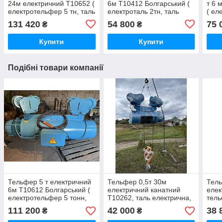
24м електричний Т10652 (
6м Т10412 Болгарський (
т 6 
електротельфер 5 тн, таль
електроталь 2тн, таль
( ел
електрична 5тонн,
електрична 2000,
елек
131 420
54 800
75 
₴
₴
тельфер канатний 5 т)
електротельфер 2тонни)
елек
Купити
Купити
Подібні товари компанії
Тельфер 5 т електричний
Тельфер 0,5т 30м
Тель
6м Т10612 Болгарський (
електричний канатний
елек
електротельфер 5 тонн,
Т10262, таль електрична,
тель
таль електрична 5 т,
тельфер 500,
елек
111 200
42 000
38 
₴
₴
тельфер канатний 5т)
електротельфер 500кг
елек