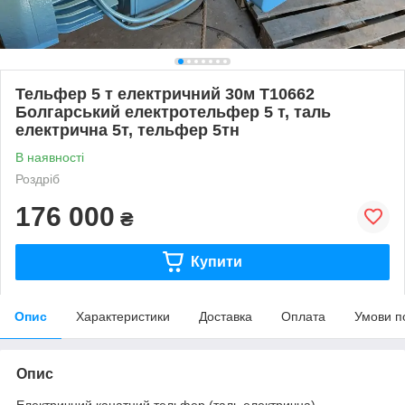
Тельфер 5 т електричний 30м Т10662
Болгарський електротельфер 5 т, таль
електрична 5т, тельфер 5тн
В наявності
Роздріб
176 000
₴
Купити
Опис
Характеристики
Доставка
Оплата
Умови п
Опис
Електричний канатний тельфер (таль електрична)