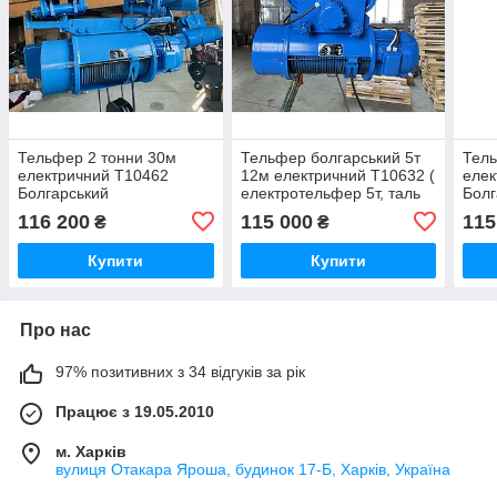
Тельфер 2 тонни 30м
Тельфер болгарський 5т
Тель
електричний Т10462
12м електричний Т10632 (
елек
Болгарський
електротельфер 5т, таль
Болг
електротельфер 2 т,
електрична 5 тонн,
елек
116 200
115 000
115
₴
₴
електроталь 2т, таль
тельфер 5т)
елек
електрична 2тн
елек
Купити
Купити
Про нас
97% позитивних з 34 відгуків за рік
Працює з 19.05.2010
м. Харків
вулиця Отакара Яроша, будинок 17-Б, Харків, Україна