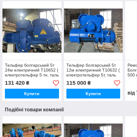
Тельфер болгарський 5т
Тельфер болгарський 5т
Рем
24м електричний Т10652 (
12м електричний Т10632 (
Болг
електротельфер 5 тн, таль
електротельфер 5т, таль
500 
електрична 5тонн,
електрична 5 тонн,
від 
131 420
115 000
₴
₴
тельфер канатний 5 т)
тельфер 5т)
тель
від
Купити
Купити
Подібні товари компанії