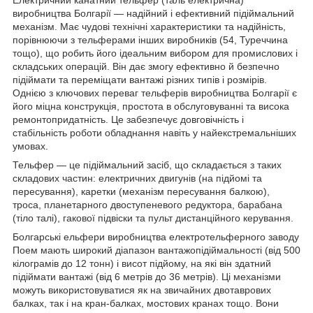
виробництва Болгарії — надійний і ефективний підіймальний
механізм. Має чудові технічні характеристики та надійність,
порівнюючи з тельферами інших виробників (54, Туреччина
тощо), що робить його ідеальним вибором для промислових і
складських операцій. Він дає змогу ефективно й безпечно
підіймати та переміщати вантажі різних типів і розмірів.
Однією з ключових переваг тельферів виробництва Болгарії є
його міцна конструкція, простота в обслуговуванні та висока
ремонтопридатність. Це забезпечує довговічність і
стабільність роботи обладнання навіть у найекстремальніших
умовах.
Тельфер — це підіймальний засіб, що складається з таких
складових частин: електричних двигунів (на підйомі та
пересування), каретки (механізм пересування балкою),
троса, планетарного двоступеневого редуктора, барабана
(тіло талі), гакової підвіски та пульт дистанційного керування.
Болгарські ельфери виробництва електротельферного заводу
Поем мають широкий діапазон вантажопідіймальності (від 500
кілограмів до 12 тонн) і висот підйому, на які він здатний
підіймати вантажі (від 6 метрів до 36 метрів). Ці механізми
можуть використовуватися як на звичайних двотаврових
балках, так і на кран-балках, мостових кранах тощо. Вони