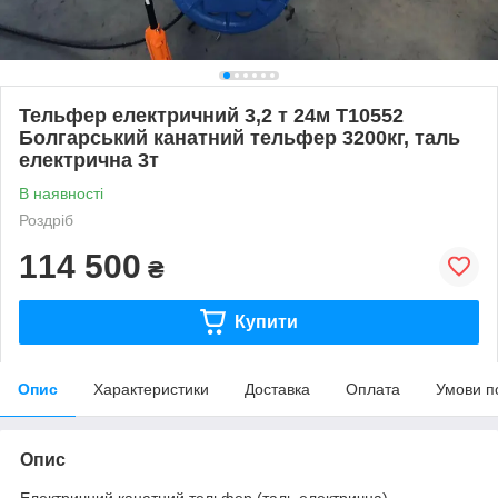
Тельфер електричний 3,2 т 24м Т10552
Болгарський канатний тельфер 3200кг, таль
електрична 3т
В наявності
Роздріб
114 500
₴
Купити
Опис
Характеристики
Доставка
Оплата
Умови п
Опис
Електричний канатний тельфер (таль електрична)