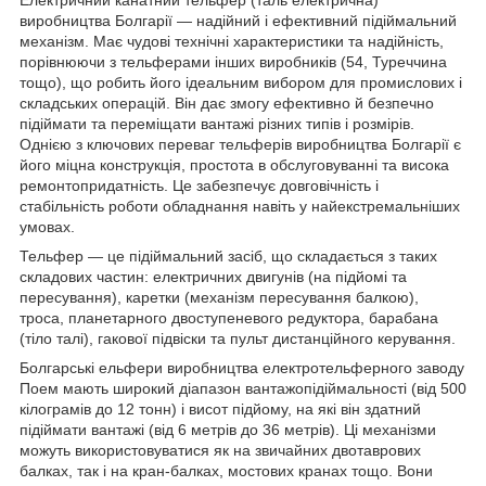
виробництва Болгарії — надійний і ефективний підіймальний
механізм. Має чудові технічні характеристики та надійність,
порівнюючи з тельферами інших виробників (54, Туреччина
тощо), що робить його ідеальним вибором для промислових і
складських операцій. Він дає змогу ефективно й безпечно
підіймати та переміщати вантажі різних типів і розмірів.
Однією з ключових переваг тельферів виробництва Болгарії є
його міцна конструкція, простота в обслуговуванні та висока
ремонтопридатність. Це забезпечує довговічність і
стабільність роботи обладнання навіть у найекстремальніших
умовах.
Тельфер — це підіймальний засіб, що складається з таких
складових частин: електричних двигунів (на підйомі та
пересування), каретки (механізм пересування балкою),
троса, планетарного двоступеневого редуктора, барабана
(тіло талі), гакової підвіски та пульт дистанційного керування.
Болгарські ельфери виробництва електротельферного заводу
Поем мають широкий діапазон вантажопідіймальності (від 500
кілограмів до 12 тонн) і висот підйому, на які він здатний
підіймати вантажі (від 6 метрів до 36 метрів). Ці механізми
можуть використовуватися як на звичайних двотаврових
балках, так і на кран-балках, мостових кранах тощо. Вони