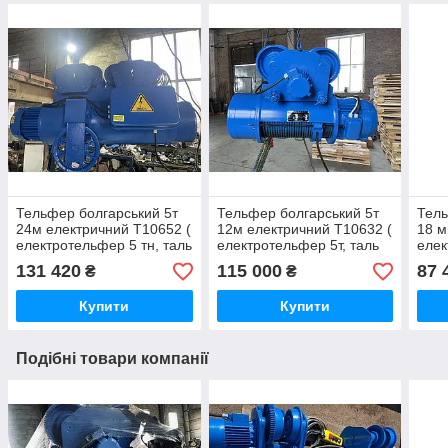
Тельфер болгарський 5т
Тельфер болгарський 5т
Тель
24м електричний Т10652 (
12м електричний Т10632 (
18 м
електротельфер 5 тн, таль
електротельфер 5т, таль
елек
електрична 5тонн,
електрична 5 тонн,
елек
131 420
115 000
87 
₴
₴
тельфер канатний 5 т)
тельфер 5т)
елек
Купити
Купити
Подібні товари компанії