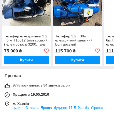
Тельфер електричний 3.2
Тельфер 3,2 т 30м
Тель
т 6 м Т10512 Болгарський
електричний канатний
6м Т
( електроталь 3200, таль
Болгарський
елек
електрична 3 2т,
електротельфер,
таль
75 000
115 700
111
₴
₴
електротельфер 3 тонни)
електроталь 3200, таль
тель
електрична 3 тн
Купити
Купити
Про нас
97% позитивних з 34 відгуків за рік
Працює з 19.05.2010
м. Харків
вулиця Отакара Яроша, будинок 17-Б, Харків, Україна