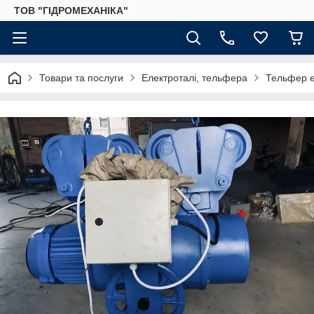
ТОВ "ГІДРОМЕХАНІКА"
Товари та послуги
Електроталі, тельфера
Тельфер е