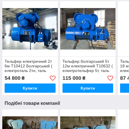
Тельфер електричний 2т
Тельфер болгарський 5т
Тель
6м Т10412 Болгарський (
12м електричний Т10632 (
18 м
електроталь 2тн, таль
електротельфер 5т, таль
елек
електрична 2000,
електрична 5 тонн,
елек
54 800
115 000
87 
₴
₴
електротельфер 2тонни)
тельфер 5т)
елек
Купити
Купити
Подібні товари компанії