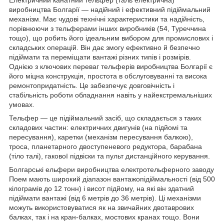
виробництва Болгарії — надійний і ефективний підіймальний
механізм. Має чудові технічні характеристики та надійність,
порівнюючи з тельферами інших виробників (54, Туреччина
тощо), що робить його ідеальним вибором для промислових і
складських операцій. Він дає змогу ефективно й безпечно
підіймати та переміщати вантажі різних типів і розмірів.
Однією з ключових переваг тельферів виробництва Болгарії є
його міцна конструкція, простота в обслуговуванні та висока
ремонтопридатність. Це забезпечує довговічність і
стабільність роботи обладнання навіть у найекстремальніших
умовах.
Тельфер — це підіймальний засіб, що складається з таких
складових частин: електричних двигунів (на підйомі та
пересування), каретки (механізм пересування балкою),
троса, планетарного двоступеневого редуктора, барабана
(тіло талі), гакової підвіски та пульт дистанційного керування.
Болгарські ельфери виробництва електротельферного заводу
Поем мають широкий діапазон вантажопідіймальності (від 500
кілограмів до 12 тонн) і висот підйому, на які він здатний
підіймати вантажі (від 6 метрів до 36 метрів). Ці механізми
можуть використовуватися як на звичайних двотаврових
балках, так і на кран-балках, мостових кранах тощо. Вони