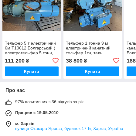
Тельфер 5 т електричний
Тельфер 1 тонна 9 м
Тель
6м Т10612 Болгарський (
електричний канатний
кана
електротельфер 5 тонн,
тельфер 1тн, таль
Болг
таль електрична 5 т,
електрична 1т,
елек
111 200
38 800
188
₴
₴
тельфер канатний 5т)
електротельфер 1000кг
таль
Купити
Купити
Про нас
97% позитивних з 36 відгуків за рік
Працює з 19.05.2010
м. Харків
вулиця Отакара Яроша, будинок 17-Б, Харків, Україна