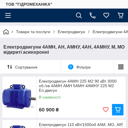
ТОВ "ГІДРОМЕХАНІКА"
Товари та послуги
Електродвигун
Електродвигуни 4А
Електродвигуни 4АМН, АН, АМНУ, 4АН, 4АМНУ, М, МО
відкриті асинхронні
Сортування
0
Фільтри
Електродвигун 4АМН 225 M2 90 кВт 3000
об./хв 4АМН АМН 5АМН 4АМНУ 225 M2
Ел.двигун
В наявності
60 900
₴
Електродвигун 110 кВт/1500об 4АМ, МО, АІР,