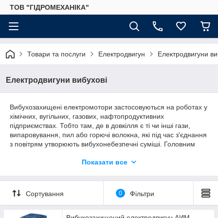
ТОВ "ГІДРОМЕХАНІКА"
Товари та послуги
Електродвигун
Електродвигуни ви
Електродвигуни вибухові
Вибухозахищені електромотори застосовуються на роботах у
хімічних, вугільних, газових, нафтопродуктивних
підприємствах. Тобто там, де в довкілля є ті чи інші гази,
випаровування, пил або горючі волокна, які під час з'єднання
з повітрям утворюють вибухонебезпечні суміші. Головним
завданням вибухозахищених моторів є недопущення
Показати все
займання довкілля.
Вибухозахищені електромотори серії АИМ, АІУ, АИМ створені
для приведення в рух механізмів різних агрегатів
промисловості. Це обладнання є дуже важливим для всіх
Сортування
0
Фільтри
місць, де утворюються вибухонебезпечні суміші.
Асинхронні вибухозахищені мотори — це електродвигуни, які
Вибухозахищений електродвигун АИМ